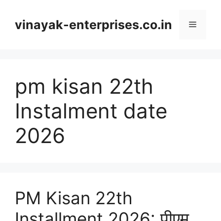
Skip
to
vinayak-enterprises.co.in
Menu
content
pm kisan 22th
Instalment date
2026
PM Kisan 22th
Installment 2026: पीएम