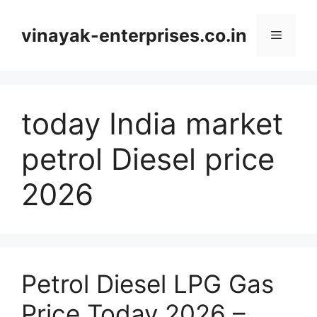
Skip
to
vinayak-enterprises.co.in
Menu
content
today India market
petrol Diesel price
2026
Petrol Diesel LPG Gas
Price Today 2026 –